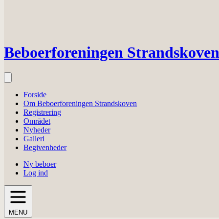
Beboerforeningen Strandskove
Forside
Om Beboerforeningen Strandskoven
Registrering
Området
Nyheder
Galleri
Begivenheder
Ny beboer
Log ind
MENU